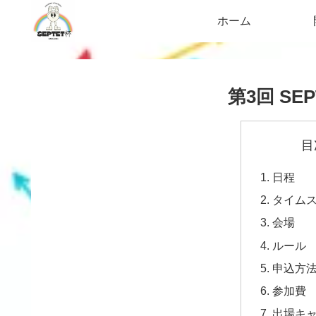
ホーム
第3回 SE
目
日程
タイム
会場
ルール
申込方
参加費
出場キ